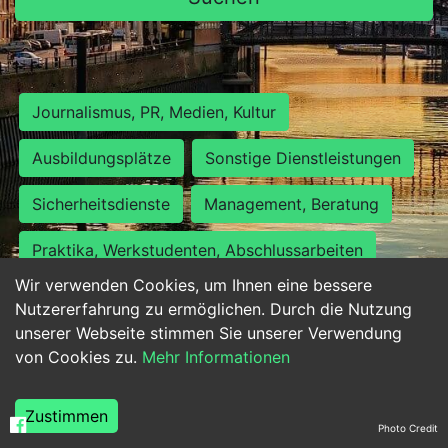
Journalismus, PR, Medien, Kultur
Ausbildungsplätze
Sonstige Dienstleistungen
Sicherheitsdienste
Management, Beratung
Praktika, Werkstudenten, Abschlussarbeiten
Wir verwenden Cookies, um Ihnen eine bessere
Personalwesen
Assistenz, Sekretariat
Nutzererfahrung zu ermöglichen. Durch die Nutzung
unserer Webseite stimmen Sie unserer Verwendung
Hilfskräfte, Aushilfs- und Nebenjobs
von Cookies zu.
Mehr Informationen
Einkauf, Logistik, Materialwirtschaft
Zustimmen
Photo Credit
Weiterbildung, Studium, duale Ausbildung