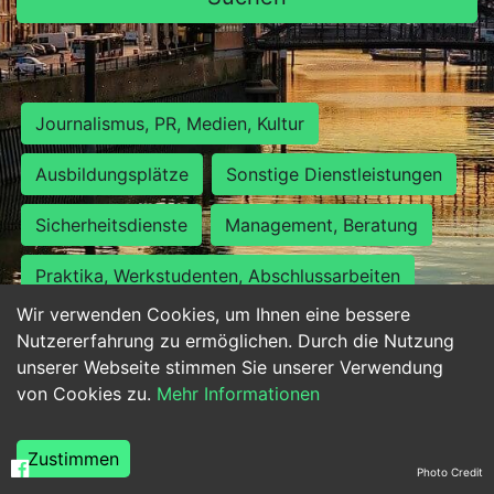
Journalismus, PR, Medien, Kultur
Ausbildungsplätze
Sonstige Dienstleistungen
Sicherheitsdienste
Management, Beratung
Praktika, Werkstudenten, Abschlussarbeiten
Wir verwenden Cookies, um Ihnen eine bessere
Personalwesen
Assistenz, Sekretariat
Nutzererfahrung zu ermöglichen. Durch die Nutzung
unserer Webseite stimmen Sie unserer Verwendung
Hilfskräfte, Aushilfs- und Nebenjobs
von Cookies zu.
Mehr Informationen
Einkauf, Logistik, Materialwirtschaft
Zustimmen
Photo Credit
Weiterbildung, Studium, duale Ausbildung