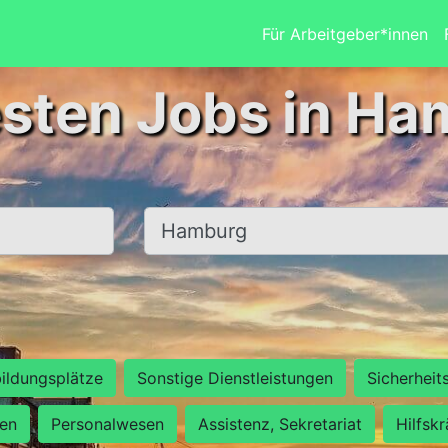
Für Arbeitgeber*innen
esten Jobs in Ha
Ort, Stadt
ildungsplätze
Sonstige Dienstleistungen
Sicherheit
ten
Personalwesen
Assistenz, Sekretariat
Hilfsk