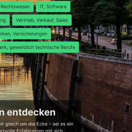
Rechtswesen
IT, Software
ung
Vertrieb, Verkauf, Sales
nken, Versicherungen
rk, gewerblich technische Berufe
en entdecken
 gleich um die Ecke – sei es ein
tvolle Erfahrungen mit sich