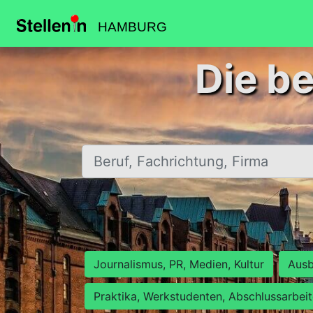
HAMBURG
Die b
Beruf, Fachrichtung, Firma
Journalismus, PR, Medien, Kultur
Ausb
Praktika, Werkstudenten, Abschlussarbei