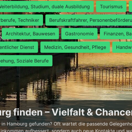
eiterbildung, Studium, duale Ausbildung
Tourismus
rberufe, Techniker
Berufskraftfahrer, Personenbeförder
Architektur, Bauwesen
Gastronomie
Finanzen, Ba
entlicher Dienst
Medizin, Gesundheit, Pflege
Handwe
iehung, Soziale Berufe
g finden – Vielfalt & Chanc
 in Hamburg gefunden? Oft wartet die passende Gelegenheit
 Einkommen aufbessert, sondern auch neue Kontakte und wer