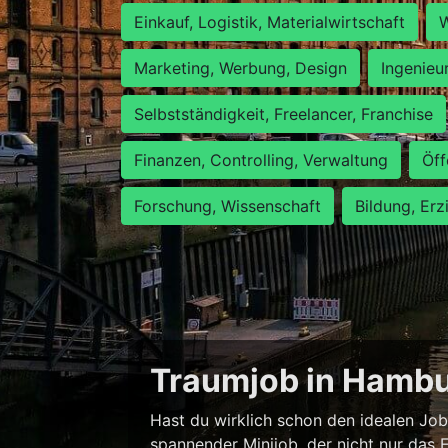
Einkauf, Logistik, Materialwirtschaft
W
Marketing, Werbung, Design
Ingenieu
Selbstständigkeit, Freelancer, Franchise
Finanzen, Controlling, Verwaltung
Öff
Forschung, Wissenschaft
Bildung, Erz
Traumjob in Hambur
Hast du wirklich schon den idealen Job
spannender Minijob, der nicht nur das