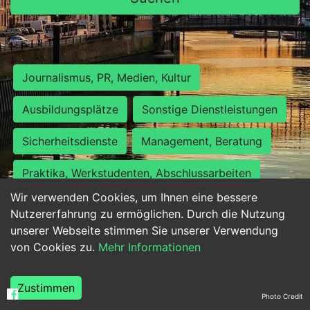
Journalismus, PR, Medien, Kultur
Ausbildungsplätze
Sonstige Dienstleistungen
Sicherheitsdienste
Management, Beratung
Praktika, Werkstudenten, Abschlussarbeiten
Wir verwenden Cookies, um Ihnen eine bessere
Personalwesen
Assistenz, Sekretariat
Nutzererfahrung zu ermöglichen. Durch die Nutzung
unserer Webseite stimmen Sie unserer Verwendung
Hilfskräfte, Aushilfs- und Nebenjobs
von Cookies zu.
Mehr Informationen
Einkauf, Logistik, Materialwirtschaft
Zustimmen
Photo Credit
Weiterbildung, Studium, duale Ausbildung