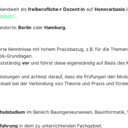
hlandweit als
freiberufliche:r Dozent:in
auf
Honorarbasis
werben!
.
andorte:
Berlin
oder
Hamburg.
erte Kenntnisse mit hohem Praxisbezug, z.B. für die Theme
ik-Grundlagen.
bstständig
vor
und führst diese eigenständig auf Basis des
istungen und achtest darauf, dass die Prüfungen den Modul
duell bei der Verbindung von Theorie und Praxis und förder
hulstudium
im Bereich Bauingenieurwesen, Bauinformatik, 
rfahrung
in dem zu unterrichtenden Fachgebiet.