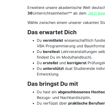
Erweitere unsere akademische Welt deutsc
36
Unterrichtseinheiten** ab dem
Jetzt be
Wähle zwischen einem unserer vakanten St
Das erwartet Dich
Du
vermittelst
wissenschaftlich fundi
VBA-Programmierung und Bauinformat
Du
bereitest
Lehrveranstaltungen sel
findest Du im Modulhandbuch).
Du
erstellst
und
korrigierst
Prüfungsle
Du
unterstützt
dual Studierende indivi
Entwicklung.
Das bringst Du mit
Du hast ein
abgeschlossenes Hochsc
Bezugs- und Nachbardisziplin.
Du verfügst über
praktische Berufse