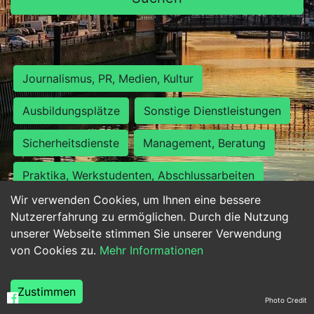
Journalismus, PR, Medien, Kultur
Ausbildungsplätze
Sonstige Dienstleistungen
Sicherheitsdienste
Management, Beratung
Praktika, Werkstudenten, Abschlussarbeiten
Wir verwenden Cookies, um Ihnen eine bessere
Personalwesen
Assistenz, Sekretariat
Nutzererfahrung zu ermöglichen. Durch die Nutzung
unserer Webseite stimmen Sie unserer Verwendung
Hilfskräfte, Aushilfs- und Nebenjobs
von Cookies zu.
Mehr Informationen
Einkauf, Logistik, Materialwirtschaft
Zustimmen
Photo Credit
Weiterbildung, Studium, duale Ausbildung