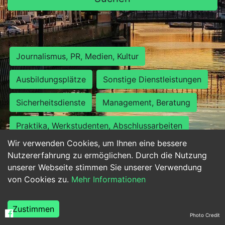
Journalismus, PR, Medien, Kultur
Ausbildungsplätze
Sonstige Dienstleistungen
Sicherheitsdienste
Management, Beratung
Praktika, Werkstudenten, Abschlussarbeiten
Wir verwenden Cookies, um Ihnen eine bessere
Personalwesen
Assistenz, Sekretariat
Nutzererfahrung zu ermöglichen. Durch die Nutzung
unserer Webseite stimmen Sie unserer Verwendung
Hilfskräfte, Aushilfs- und Nebenjobs
von Cookies zu.
Mehr Informationen
Einkauf, Logistik, Materialwirtschaft
Zustimmen
Photo Credit
Weiterbildung, Studium, duale Ausbildung