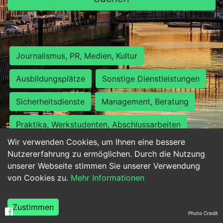
Journalismus, PR, Medien, Kultur
Ausbildungsplätze
Sonstige Dienstleistungen
Sicherheitsdienste
Management, Beratung
Praktika, Werkstudenten, Abschlussarbeiten
Wir verwenden Cookies, um Ihnen eine bessere
Personalwesen
Assistenz, Sekretariat
Nutzererfahrung zu ermöglichen. Durch die Nutzung
unserer Webseite stimmen Sie unserer Verwendung
Hilfskräfte, Aushilfs- und Nebenjobs
von Cookies zu.
Mehr Informationen
Einkauf, Logistik, Materialwirtschaft
Zustimmen
Photo Credit
Weiterbildung, Studium, duale Ausbildung