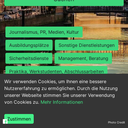
Journalismus, PR, Medien, Kultur
Ausbildungsplätze
Sonstige Dienstleistungen
Sicherheitsdienste
Management, Beratung
Praktika, Werkstudenten, Abschlussarbeiten
Wir verwenden Cookies, um Ihnen eine bessere
Personalwesen
Assistenz, Sekretariat
Nutzererfahrung zu ermöglichen. Durch die Nutzung
unserer Webseite stimmen Sie unserer Verwendung
Hilfskräfte, Aushilfs- und Nebenjobs
von Cookies zu.
Mehr Informationen
Einkauf, Logistik, Materialwirtschaft
Zustimmen
Photo Credit
Weiterbildung, Studium, duale Ausbildung