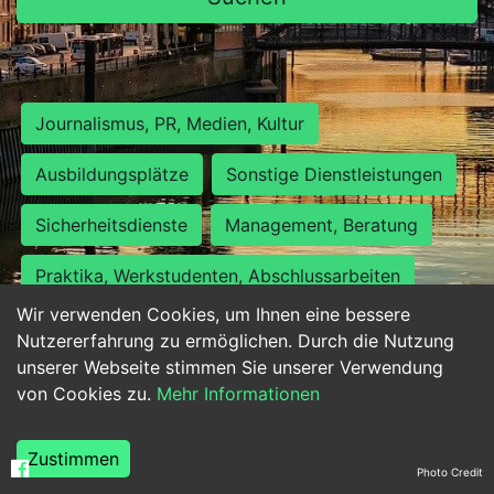
Journalismus, PR, Medien, Kultur
Ausbildungsplätze
Sonstige Dienstleistungen
Sicherheitsdienste
Management, Beratung
Praktika, Werkstudenten, Abschlussarbeiten
Wir verwenden Cookies, um Ihnen eine bessere
Personalwesen
Assistenz, Sekretariat
Nutzererfahrung zu ermöglichen. Durch die Nutzung
unserer Webseite stimmen Sie unserer Verwendung
Hilfskräfte, Aushilfs- und Nebenjobs
von Cookies zu.
Mehr Informationen
Einkauf, Logistik, Materialwirtschaft
Zustimmen
Photo Credit
Weiterbildung, Studium, duale Ausbildung