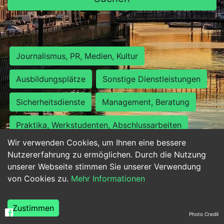
Journalismus, PR, Medien, Kultur
Ausbildungsplätze
Sonstige Dienstleistungen
Sicherheitsdienste
Management, Beratung
Praktika, Werkstudenten, Abschlussarbeiten
Wir verwenden Cookies, um Ihnen eine bessere
Personalwesen
Assistenz, Sekretariat
Nutzererfahrung zu ermöglichen. Durch die Nutzung
unserer Webseite stimmen Sie unserer Verwendung
Hilfskräfte, Aushilfs- und Nebenjobs
von Cookies zu.
Mehr Informationen
Einkauf, Logistik, Materialwirtschaft
Zustimmen
Photo Credit
Weiterbildung, Studium, duale Ausbildung