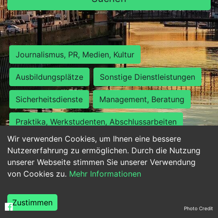
Journalismus, PR, Medien, Kultur
Ausbildungsplätze
Sonstige Dienstleistungen
Sicherheitsdienste
Management, Beratung
Praktika, Werkstudenten, Abschlussarbeiten
Wir verwenden Cookies, um Ihnen eine bessere
Personalwesen
Assistenz, Sekretariat
Nutzererfahrung zu ermöglichen. Durch die Nutzung
unserer Webseite stimmen Sie unserer Verwendung
Hilfskräfte, Aushilfs- und Nebenjobs
von Cookies zu.
Mehr Informationen
Einkauf, Logistik, Materialwirtschaft
Zustimmen
Photo Credit
Weiterbildung, Studium, duale Ausbildung