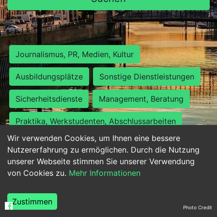
Journalismus, PR, Medien, Kultur
Ausbildungsplätze
Sonstige Dienstleistungen
Sicherheitsdienste
Management, Beratung
Praktika, Werkstudenten, Abschlussarbeiten
Wir verwenden Cookies, um Ihnen eine bessere
Personalwesen
Assistenz, Sekretariat
Nutzererfahrung zu ermöglichen. Durch die Nutzung
unserer Webseite stimmen Sie unserer Verwendung
Hilfskräfte, Aushilfs- und Nebenjobs
von Cookies zu.
Mehr Informationen
Einkauf, Logistik, Materialwirtschaft
Zustimmen
Photo Credit
Weiterbildung, Studium, duale Ausbildung