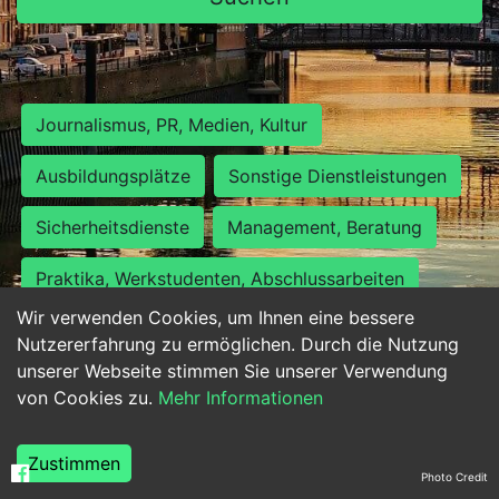
Journalismus, PR, Medien, Kultur
Ausbildungsplätze
Sonstige Dienstleistungen
Sicherheitsdienste
Management, Beratung
Praktika, Werkstudenten, Abschlussarbeiten
Wir verwenden Cookies, um Ihnen eine bessere
Personalwesen
Assistenz, Sekretariat
Nutzererfahrung zu ermöglichen. Durch die Nutzung
unserer Webseite stimmen Sie unserer Verwendung
Hilfskräfte, Aushilfs- und Nebenjobs
von Cookies zu.
Mehr Informationen
Einkauf, Logistik, Materialwirtschaft
Zustimmen
Photo Credit
Weiterbildung, Studium, duale Ausbildung