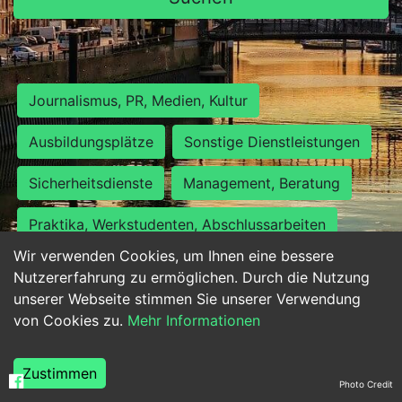
Journalismus, PR, Medien, Kultur
Ausbildungsplätze
Sonstige Dienstleistungen
Sicherheitsdienste
Management, Beratung
Praktika, Werkstudenten, Abschlussarbeiten
Wir verwenden Cookies, um Ihnen eine bessere
Personalwesen
Assistenz, Sekretariat
Nutzererfahrung zu ermöglichen. Durch die Nutzung
unserer Webseite stimmen Sie unserer Verwendung
Hilfskräfte, Aushilfs- und Nebenjobs
von Cookies zu.
Mehr Informationen
Einkauf, Logistik, Materialwirtschaft
Zustimmen
Photo Credit
Weiterbildung, Studium, duale Ausbildung