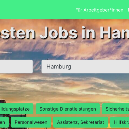
Für Arbeitgeber*innen
esten Jobs in Ha
Ort, Stadt
ildungsplätze
Sonstige Dienstleistungen
Sicherheit
ten
Personalwesen
Assistenz, Sekretariat
Hilfsk