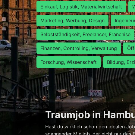
Einkauf, Logistik, Materialwirtschaft
W
Marketing, Werbung, Design
Ingenieu
Selbstständigkeit, Freelancer, Franchise
Finanzen, Controlling, Verwaltung
Öff
Forschung, Wissenschaft
Bildung, Erz
Traumjob in Hambur
Hast du wirklich schon den idealen Job
spannender Minijob, der nicht nur das