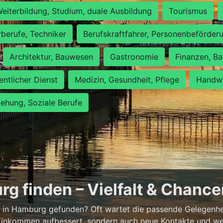
eiterbildung, Studium, duale Ausbildung
Tourismus
rberufe, Techniker
Berufskraftfahrer, Personenbeförder
Architektur, Bauwesen
Gastronomie
Finanzen, Ba
entlicher Dienst
Medizin, Gesundheit, Pflege
Handwe
iehung, Soziale Berufe
g finden – Vielfalt & Chanc
 in Hamburg gefunden? Oft wartet die passende Gelegenheit
 Einkommen aufbessert, sondern auch neue Kontakte und wer