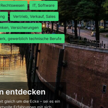
Rechtswesen
IT, Software
ung
Vertrieb, Verkauf, Sales
nken, Versicherungen
rk, gewerblich technische Berufe
en entdecken
 gleich um die Ecke – sei es ein
tvolle Erfahrungen mit sich