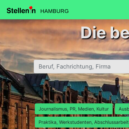
HAMBURG
Die b
Beruf, Fachrichtung, Firma
Journalismus, PR, Medien, Kultur
Ausb
Praktika, Werkstudenten, Abschlussarbei