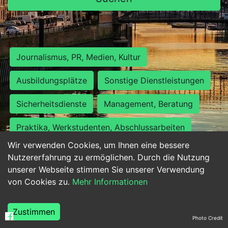
Journalismus, PR, Medien, Kultur
Ausbildungsplätze
Sonstige Dienstleistungen
Sicherheitsdienste
Management, Beratung
Praktika, Werkstudenten, Abschlussarbeiten
Wir verwenden Cookies, um Ihnen eine bessere
Personalwesen
Assistenz, Sekretariat
Nutzererfahrung zu ermöglichen. Durch die Nutzung
unserer Webseite stimmen Sie unserer Verwendung
Hilfskräfte, Aushilfs- und Nebenjobs
von Cookies zu.
Mehr Informationen
Einkauf, Logistik, Materialwirtschaft
Zustimmen
Photo Credit
Weiterbildung, Studium, duale Ausbildung