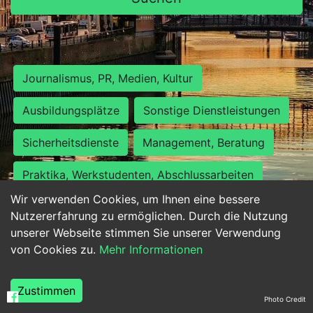
Journalismus, PR, Medien, Kultur
Ausbildungsplätze
Sonstige Dienstleistungen
Sicherheitsdienste
Management, Beratung
Praktika, Werkstudenten, Abschlussarbeiten
Wir verwenden Cookies, um Ihnen eine bessere
Personalwesen
Assistenz, Sekretariat
Nutzererfahrung zu ermöglichen. Durch die Nutzung
unserer Webseite stimmen Sie unserer Verwendung
Hilfskräfte, Aushilfs- und Nebenjobs
von Cookies zu.
Mehr Informationen
Einkauf, Logistik, Materialwirtschaft
Zustimmen
Photo Credit
Weiterbildung, Studium, duale Ausbildung