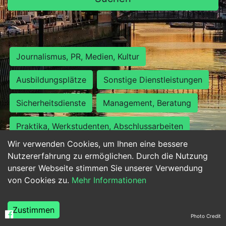
Journalismus, PR, Medien, Kultur
Ausbildungsplätze
Sonstige Dienstleistungen
Sicherheitsdienste
Management, Beratung
Praktika, Werkstudenten, Abschlussarbeiten
Wir verwenden Cookies, um Ihnen eine bessere
Personalwesen
Assistenz, Sekretariat
Nutzererfahrung zu ermöglichen. Durch die Nutzung
unserer Webseite stimmen Sie unserer Verwendung
Hilfskräfte, Aushilfs- und Nebenjobs
von Cookies zu.
Mehr Informationen
Einkauf, Logistik, Materialwirtschaft
Zustimmen
Photo Credit
Weiterbildung, Studium, duale Ausbildung