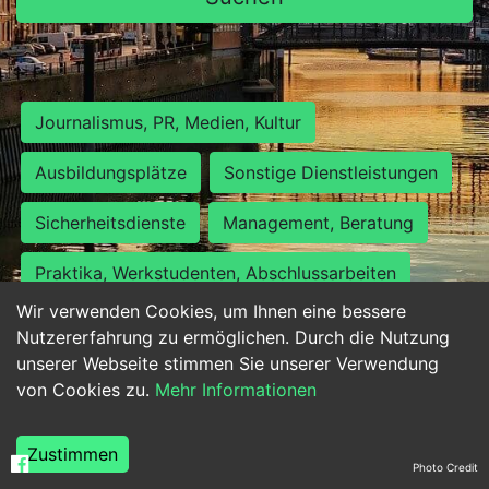
Journalismus, PR, Medien, Kultur
Ausbildungsplätze
Sonstige Dienstleistungen
Sicherheitsdienste
Management, Beratung
Praktika, Werkstudenten, Abschlussarbeiten
Wir verwenden Cookies, um Ihnen eine bessere
Personalwesen
Assistenz, Sekretariat
Nutzererfahrung zu ermöglichen. Durch die Nutzung
unserer Webseite stimmen Sie unserer Verwendung
Hilfskräfte, Aushilfs- und Nebenjobs
von Cookies zu.
Mehr Informationen
Einkauf, Logistik, Materialwirtschaft
Zustimmen
Photo Credit
Weiterbildung, Studium, duale Ausbildung