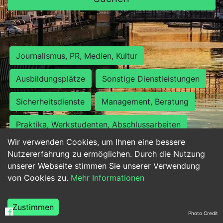
Journalismus, PR, Medien, Kultur
Ausbildungsplätze
Sonstige Dienstleistungen
Sicherheitsdienste
Management, Beratung
Praktika, Werkstudenten, Abschlussarbeiten
Wir verwenden Cookies, um Ihnen eine bessere
Personalwesen
Assistenz, Sekretariat
Nutzererfahrung zu ermöglichen. Durch die Nutzung
unserer Webseite stimmen Sie unserer Verwendung
Hilfskräfte, Aushilfs- und Nebenjobs
von Cookies zu.
Mehr Informationen
Einkauf, Logistik, Materialwirtschaft
Zustimmen
Photo Credit
Weiterbildung, Studium, duale Ausbildung