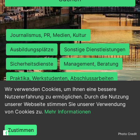
Journalismus, PR, Medien, Kultur
Ausbildungsplätze
Sonstige Dienstleistungen
Sicherheitsdienste
Management, Beratung
Praktika, Werkstudenten, Abschlussarbeiten
Wir verwenden Cookies, um Ihnen eine bessere
Personalwesen
Assistenz, Sekretariat
Nutzererfahrung zu ermöglichen. Durch die Nutzung
unserer Webseite stimmen Sie unserer Verwendung
Hilfskräfte, Aushilfs- und Nebenjobs
von Cookies zu.
Mehr Informationen
Einkauf, Logistik, Materialwirtschaft
Zustimmen
Photo Credit
Weiterbildung, Studium, duale Ausbildung