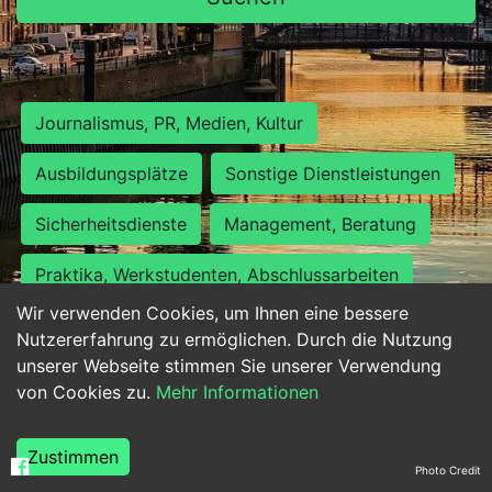
Journalismus, PR, Medien, Kultur
Ausbildungsplätze
Sonstige Dienstleistungen
Sicherheitsdienste
Management, Beratung
Praktika, Werkstudenten, Abschlussarbeiten
Wir verwenden Cookies, um Ihnen eine bessere
Personalwesen
Assistenz, Sekretariat
Nutzererfahrung zu ermöglichen. Durch die Nutzung
unserer Webseite stimmen Sie unserer Verwendung
Hilfskräfte, Aushilfs- und Nebenjobs
von Cookies zu.
Mehr Informationen
Einkauf, Logistik, Materialwirtschaft
Zustimmen
Photo Credit
Weiterbildung, Studium, duale Ausbildung