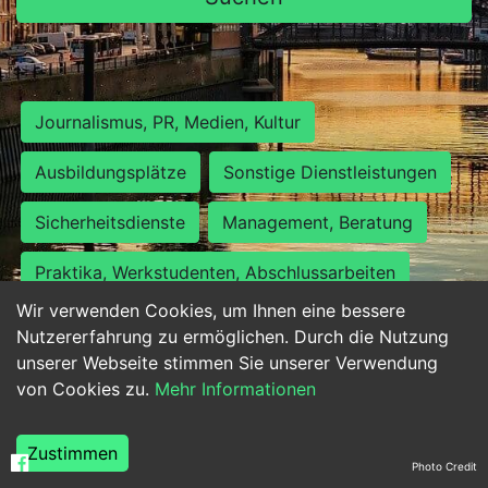
Journalismus, PR, Medien, Kultur
Ausbildungsplätze
Sonstige Dienstleistungen
Sicherheitsdienste
Management, Beratung
Praktika, Werkstudenten, Abschlussarbeiten
Wir verwenden Cookies, um Ihnen eine bessere
Personalwesen
Assistenz, Sekretariat
Nutzererfahrung zu ermöglichen. Durch die Nutzung
unserer Webseite stimmen Sie unserer Verwendung
Hilfskräfte, Aushilfs- und Nebenjobs
von Cookies zu.
Mehr Informationen
Einkauf, Logistik, Materialwirtschaft
Zustimmen
Photo Credit
Weiterbildung, Studium, duale Ausbildung