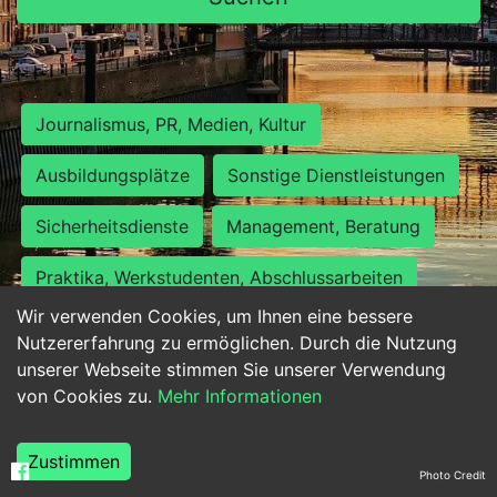
Journalismus, PR, Medien, Kultur
Ausbildungsplätze
Sonstige Dienstleistungen
Sicherheitsdienste
Management, Beratung
Praktika, Werkstudenten, Abschlussarbeiten
Wir verwenden Cookies, um Ihnen eine bessere
Personalwesen
Assistenz, Sekretariat
Nutzererfahrung zu ermöglichen. Durch die Nutzung
unserer Webseite stimmen Sie unserer Verwendung
Hilfskräfte, Aushilfs- und Nebenjobs
von Cookies zu.
Mehr Informationen
Einkauf, Logistik, Materialwirtschaft
Zustimmen
Photo Credit
Weiterbildung, Studium, duale Ausbildung