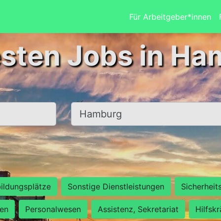
Für Arbeitgeber*innen
esten Jobs in Ha
Ort, Stadt
ildungsplätze
Sonstige Dienstleistungen
Sicherheit
ten
Personalwesen
Assistenz, Sekretariat
Hilfsk