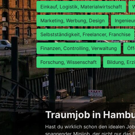
Einkauf, Logistik, Materialwirtschaft
W
Marketing, Werbung, Design
Ingenieu
Selbstständigkeit, Freelancer, Franchise
Finanzen, Controlling, Verwaltung
Öff
Forschung, Wissenschaft
Bildung, Erz
Traumjob in Hambur
Hast du wirklich schon den idealen Job
spannender Minijob, der nicht nur das