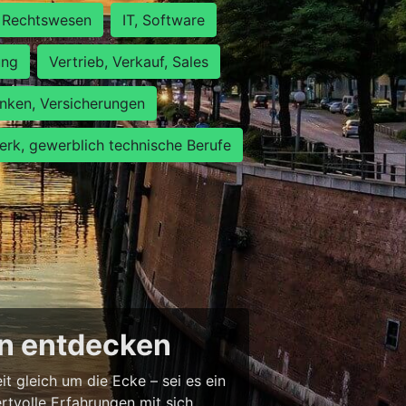
Rechtswesen
IT, Software
ung
Vertrieb, Verkauf, Sales
nken, Versicherungen
rk, gewerblich technische Berufe
en entdecken
 gleich um die Ecke – sei es ein
tvolle Erfahrungen mit sich