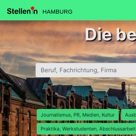
HAMBURG
Die b
Beruf, Fachrichtung, Firma
Journalismus, PR, Medien, Kultur
Ausb
Praktika, Werkstudenten, Abschlussarbei