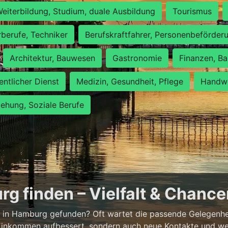
eiterbildung, Studium, duale Ausbildung
Tourismus
rberufe, Techniker
Berufskraftfahrer, Personenbeförder
Architektur, Bauwesen
Gastronomie
Finanzen, Ba
entlicher Dienst
Medizin, Gesundheit, Pflege
Handwe
iehung, Soziale Berufe
g finden – Vielfalt & Chanc
 in Hamburg gefunden? Oft wartet die passende Gelegenheit
 Einkommen aufbessert, sondern auch neue Kontakte und wer