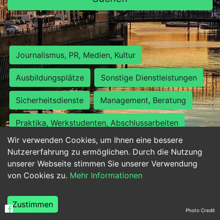
Journalismus, PR, Medien, Kultur
Ausbildungsplätze
Sonstige Dienstleistungen
Sicherheitsdienste
Management, Beratung
Praktika, Werkstudenten, Abschlussarbeiten
Wir verwenden Cookies, um Ihnen eine bessere
Personalwesen
Assistenz, Sekretariat
Nutzererfahrung zu ermöglichen. Durch die Nutzung
unserer Webseite stimmen Sie unserer Verwendung
Hilfskräfte, Aushilfs- und Nebenjobs
von Cookies zu.
Mehr Informationen
Einkauf, Logistik, Materialwirtschaft
Zustimmen
Photo Credit
Weiterbildung, Studium, duale Ausbildung