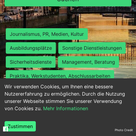
Journalismus, PR, Medien, Kultur
Ausbildungsplätze
Sonstige Dienstleistungen
Sicherheitsdienste
Management, Beratung
Praktika, Werkstudenten, Abschlussarbeiten
Wir verwenden Cookies, um Ihnen eine bessere
Personalwesen
Assistenz, Sekretariat
Nutzererfahrung zu ermöglichen. Durch die Nutzung
unserer Webseite stimmen Sie unserer Verwendung
Hilfskräfte, Aushilfs- und Nebenjobs
von Cookies zu.
Mehr Informationen
Einkauf, Logistik, Materialwirtschaft
Zustimmen
Photo Credit
Weiterbildung, Studium, duale Ausbildung