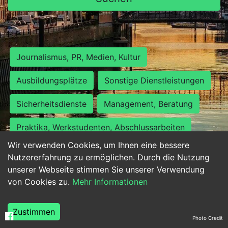
Journalismus, PR, Medien, Kultur
Ausbildungsplätze
Sonstige Dienstleistungen
Sicherheitsdienste
Management, Beratung
Praktika, Werkstudenten, Abschlussarbeiten
Wir verwenden Cookies, um Ihnen eine bessere
Personalwesen
Assistenz, Sekretariat
Nutzererfahrung zu ermöglichen. Durch die Nutzung
unserer Webseite stimmen Sie unserer Verwendung
Hilfskräfte, Aushilfs- und Nebenjobs
von Cookies zu.
Mehr Informationen
Einkauf, Logistik, Materialwirtschaft
Zustimmen
Photo Credit
Weiterbildung, Studium, duale Ausbildung