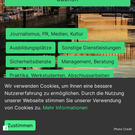
Journalismus, PR, Medien, Kultur
Ausbildungsplätze
Sonstige Dienstleistungen
Sicherheitsdienste
Management, Beratung
Praktika, Werkstudenten, Abschlussarbeiten
Wir verwenden Cookies, um Ihnen eine bessere
Personalwesen
Assistenz, Sekretariat
Nutzererfahrung zu ermöglichen. Durch die Nutzung
unserer Webseite stimmen Sie unserer Verwendung
Hilfskräfte, Aushilfs- und Nebenjobs
von Cookies zu.
Mehr Informationen
Einkauf, Logistik, Materialwirtschaft
Zustimmen
Photo Credit
Weiterbildung, Studium, duale Ausbildung