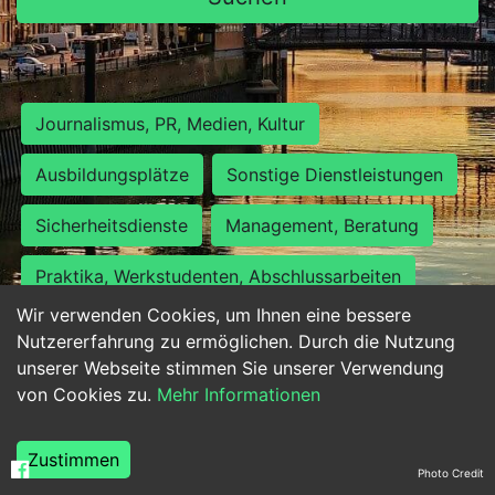
Journalismus, PR, Medien, Kultur
Ausbildungsplätze
Sonstige Dienstleistungen
Sicherheitsdienste
Management, Beratung
Praktika, Werkstudenten, Abschlussarbeiten
Wir verwenden Cookies, um Ihnen eine bessere
Personalwesen
Assistenz, Sekretariat
Nutzererfahrung zu ermöglichen. Durch die Nutzung
unserer Webseite stimmen Sie unserer Verwendung
Hilfskräfte, Aushilfs- und Nebenjobs
von Cookies zu.
Mehr Informationen
Einkauf, Logistik, Materialwirtschaft
Zustimmen
Photo Credit
Weiterbildung, Studium, duale Ausbildung