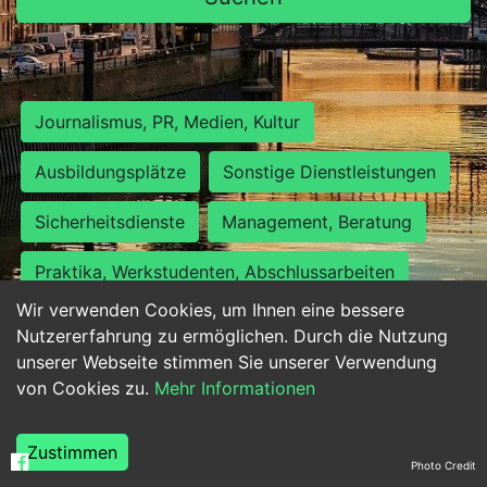
Journalismus, PR, Medien, Kultur
Ausbildungsplätze
Sonstige Dienstleistungen
Sicherheitsdienste
Management, Beratung
Praktika, Werkstudenten, Abschlussarbeiten
Wir verwenden Cookies, um Ihnen eine bessere
Personalwesen
Assistenz, Sekretariat
Nutzererfahrung zu ermöglichen. Durch die Nutzung
unserer Webseite stimmen Sie unserer Verwendung
Hilfskräfte, Aushilfs- und Nebenjobs
von Cookies zu.
Mehr Informationen
Einkauf, Logistik, Materialwirtschaft
Zustimmen
Photo Credit
Weiterbildung, Studium, duale Ausbildung