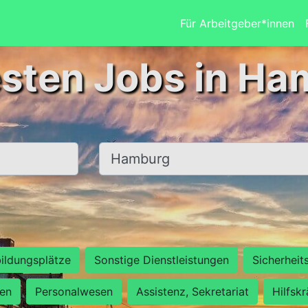
Für Arbeitgeber*innen
esten Jobs in Ha
Ort, Stadt
ildungsplätze
Sonstige Dienstleistungen
Sicherheit
ten
Personalwesen
Assistenz, Sekretariat
Hilfsk