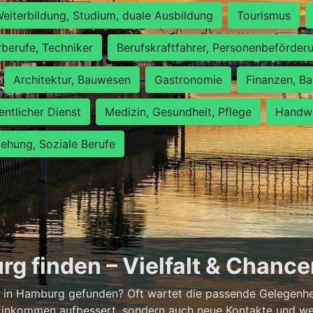
eiterbildung, Studium, duale Ausbildung
Tourismus
rberufe, Techniker
Berufskraftfahrer, Personenbeförder
Architektur, Bauwesen
Gastronomie
Finanzen, Ba
entlicher Dienst
Medizin, Gesundheit, Pflege
Handwe
iehung, Soziale Berufe
g finden – Vielfalt & Chanc
 in Hamburg gefunden? Oft wartet die passende Gelegenheit
 Einkommen aufbessert, sondern auch neue Kontakte und wer