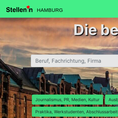
HAMBURG
Die b
Beruf, Fachrichtung, Firma
Journalismus, PR, Medien, Kultur
Ausb
Praktika, Werkstudenten, Abschlussarbei