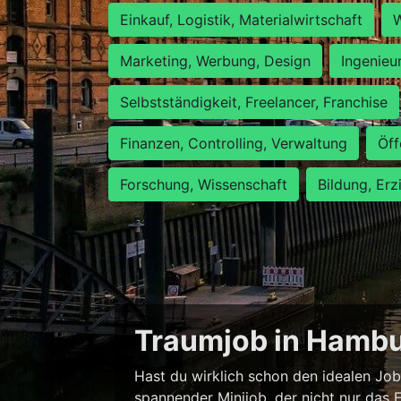
Einkauf, Logistik, Materialwirtschaft
W
Marketing, Werbung, Design
Ingenieu
Selbstständigkeit, Freelancer, Franchise
Finanzen, Controlling, Verwaltung
Öff
Forschung, Wissenschaft
Bildung, Erz
Traumjob in Hambur
Hast du wirklich schon den idealen Job
spannender Minijob, der nicht nur das