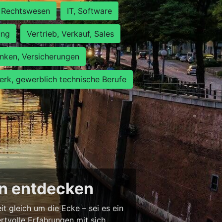
Rechtswesen
IT, Software
ung
Vertrieb, Verkauf, Sales
nken, Versicherungen
rk, gewerblich technische Berufe
en entdecken
 gleich um die Ecke – sei es ein
tvolle Erfahrungen mit sich