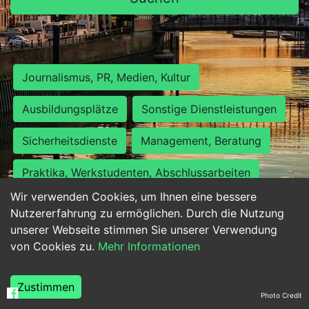
Journalismus, PR, Medien, Kultur
Ausbildungsplätze
Sonstige Dienstleistungen
Sicherheitsdienste
Management, Beratung
Praktika, Werkstudenten, Abschlussarbeiten
Wir verwenden Cookies, um Ihnen eine bessere
Personalwesen
Assistenz, Sekretariat
Nutzererfahrung zu ermöglichen. Durch die Nutzung
unserer Webseite stimmen Sie unserer Verwendung
Hilfskräfte, Aushilfs- und Nebenjobs
von Cookies zu.
Mehr Informationen
Einkauf, Logistik, Materialwirtschaft
Zustimmen
Photo Credit
Weiterbildung, Studium, duale Ausbildung