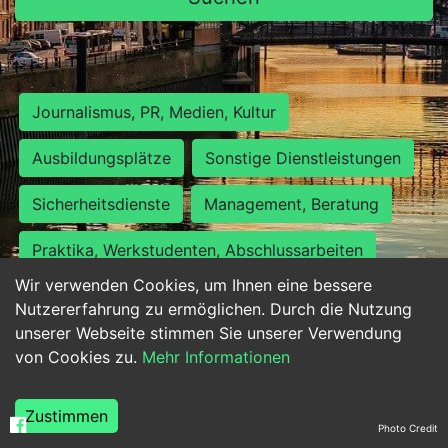
Journalismus, PR, Medien, Kultur
Ausbildungsplätze
Sonstige Dienstleistungen
Sicherheitsdienste
Management, Beratung
Praktika, Werkstudenten, Abschlussarbeiten
Wir verwenden Cookies, um Ihnen eine bessere
Personalwesen
Assistenz, Sekretariat
Nutzererfahrung zu ermöglichen. Durch die Nutzung
unserer Webseite stimmen Sie unserer Verwendung
Hilfskräfte, Aushilfs- und Nebenjobs
von Cookies zu.
Mehr Informationen
Einkauf, Logistik, Materialwirtschaft
Zustimmen
Photo Credit
Weiterbildung, Studium, duale Ausbildung