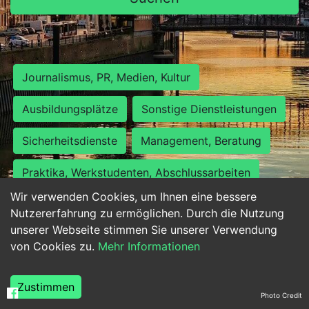
Journalismus, PR, Medien, Kultur
Ausbildungsplätze
Sonstige Dienstleistungen
Sicherheitsdienste
Management, Beratung
Praktika, Werkstudenten, Abschlussarbeiten
Wir verwenden Cookies, um Ihnen eine bessere
Personalwesen
Assistenz, Sekretariat
Nutzererfahrung zu ermöglichen. Durch die Nutzung
unserer Webseite stimmen Sie unserer Verwendung
Hilfskräfte, Aushilfs- und Nebenjobs
von Cookies zu.
Mehr Informationen
Einkauf, Logistik, Materialwirtschaft
Zustimmen
Photo Credit
Weiterbildung, Studium, duale Ausbildung