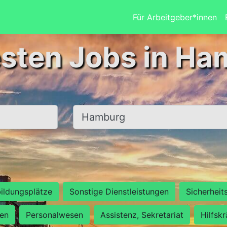
Für Arbeitgeber*innen
esten Jobs in Ha
Ort, Stadt
ildungsplätze
Sonstige Dienstleistungen
Sicherheit
ten
Personalwesen
Assistenz, Sekretariat
Hilfsk