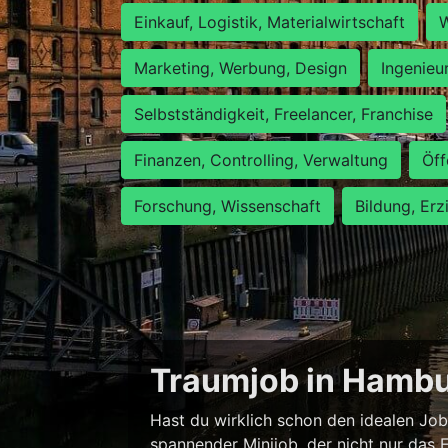
Einkauf, Logistik, Materialwirtschaft
W
Marketing, Werbung, Design
Ingenieu
Selbstständigkeit, Freelancer, Franchise
Finanzen, Controlling, Verwaltung
Öff
Forschung, Wissenschaft
Bildung, Erz
Traumjob in Hambur
Hast du wirklich schon den idealen Job
spannender Minijob, der nicht nur das