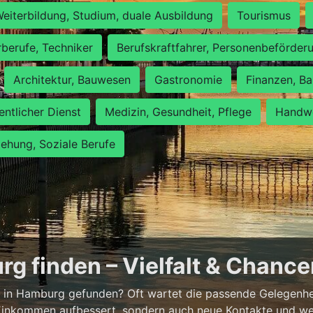
eiterbildung, Studium, duale Ausbildung
Tourismus
rberufe, Techniker
Berufskraftfahrer, Personenbeförder
Architektur, Bauwesen
Gastronomie
Finanzen, Ba
entlicher Dienst
Medizin, Gesundheit, Pflege
Handwe
iehung, Soziale Berufe
g finden – Vielfalt & Chanc
 in Hamburg gefunden? Oft wartet die passende Gelegenheit
 Einkommen aufbessert, sondern auch neue Kontakte und wer