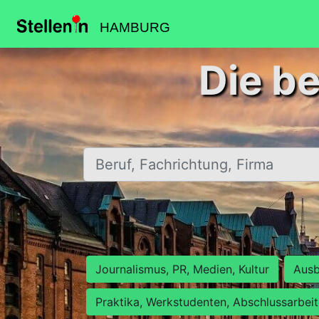
HAMBURG
Die b
Beruf, Fachrichtung, Firma
Journalismus, PR, Medien, Kultur
Ausb
Praktika, Werkstudenten, Abschlussarbei