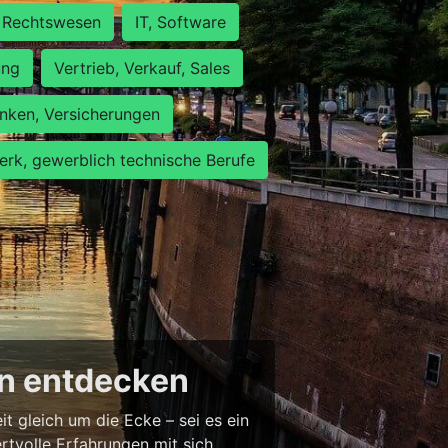
Rechtswesen
IT, Software
ung
Vertrieb, Verkauf, Sales
nken, Versicherungen
rk, gewerblich technische Berufe
en entdecken
 gleich um die Ecke – sei es ein
tvolle Erfahrungen mit sich