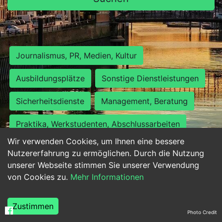
Journalismus, PR, Medien, Kultur
Ausbildungsplätze
Sonstige Dienstleistungen
Sicherheitsdienste
Management, Beratung
Praktika, Werkstudenten, Abschlussarbeiten
Wir verwenden Cookies, um Ihnen eine bessere
Personalwesen
Assistenz, Sekretariat
Nutzererfahrung zu ermöglichen. Durch die Nutzung
unserer Webseite stimmen Sie unserer Verwendung
Hilfskräfte, Aushilfs- und Nebenjobs
von Cookies zu.
Mehr Informationen
Einkauf, Logistik, Materialwirtschaft
Zustimmen
Photo Credit
Weiterbildung, Studium, duale Ausbildung