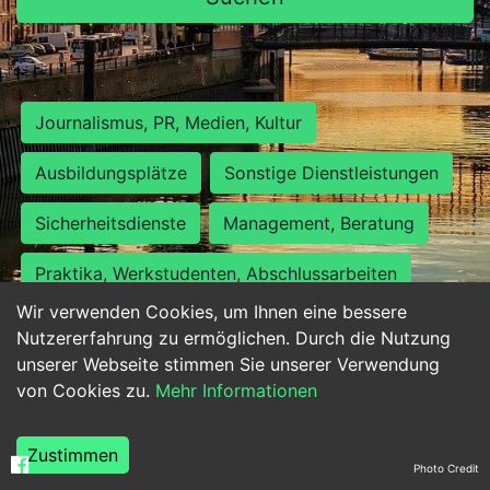
Journalismus, PR, Medien, Kultur
Ausbildungsplätze
Sonstige Dienstleistungen
Sicherheitsdienste
Management, Beratung
Praktika, Werkstudenten, Abschlussarbeiten
Wir verwenden Cookies, um Ihnen eine bessere
Personalwesen
Assistenz, Sekretariat
Nutzererfahrung zu ermöglichen. Durch die Nutzung
unserer Webseite stimmen Sie unserer Verwendung
Hilfskräfte, Aushilfs- und Nebenjobs
von Cookies zu.
Mehr Informationen
Einkauf, Logistik, Materialwirtschaft
Zustimmen
Photo Credit
Weiterbildung, Studium, duale Ausbildung