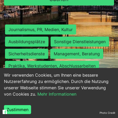
Journalismus, PR, Medien, Kultur
Ausbildungsplätze
Sonstige Dienstleistungen
Sicherheitsdienste
Management, Beratung
Praktika, Werkstudenten, Abschlussarbeiten
Wir verwenden Cookies, um Ihnen eine bessere
Personalwesen
Assistenz, Sekretariat
Nutzererfahrung zu ermöglichen. Durch die Nutzung
unserer Webseite stimmen Sie unserer Verwendung
Hilfskräfte, Aushilfs- und Nebenjobs
von Cookies zu.
Mehr Informationen
Einkauf, Logistik, Materialwirtschaft
Zustimmen
Photo Credit
Weiterbildung, Studium, duale Ausbildung