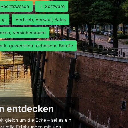
Rechtswesen
IT, Software
ung
Vertrieb, Verkauf, Sales
nken, Versicherungen
rk, gewerblich technische Berufe
en entdecken
 gleich um die Ecke – sei es ein
tvolle Erfahrungen mit sich