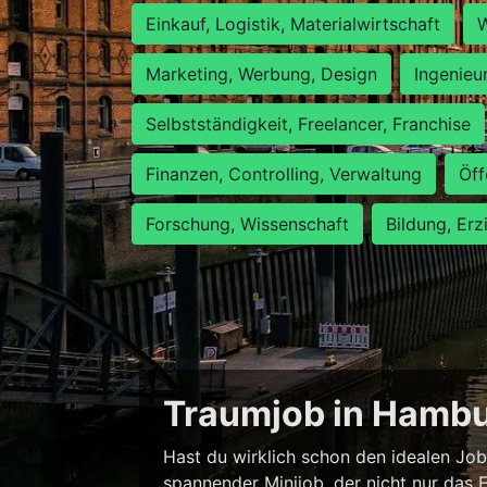
Einkauf, Logistik, Materialwirtschaft
W
Marketing, Werbung, Design
Ingenieu
Selbstständigkeit, Freelancer, Franchise
Finanzen, Controlling, Verwaltung
Öff
Forschung, Wissenschaft
Bildung, Erz
Traumjob in Hambur
Hast du wirklich schon den idealen Job
spannender Minijob, der nicht nur das