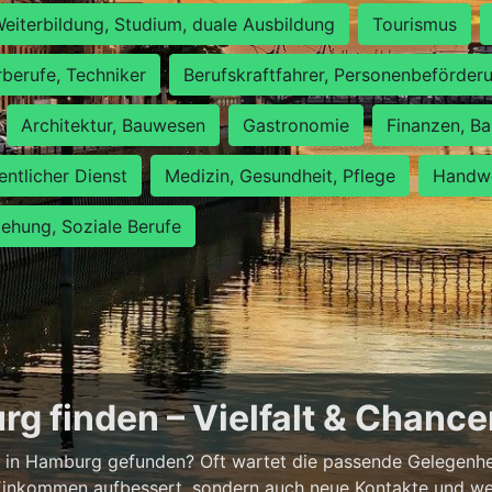
eiterbildung, Studium, duale Ausbildung
Tourismus
rberufe, Techniker
Berufskraftfahrer, Personenbeförder
Architektur, Bauwesen
Gastronomie
Finanzen, Ba
entlicher Dienst
Medizin, Gesundheit, Pflege
Handwe
iehung, Soziale Berufe
g finden – Vielfalt & Chanc
 in Hamburg gefunden? Oft wartet die passende Gelegenheit
 Einkommen aufbessert, sondern auch neue Kontakte und wer