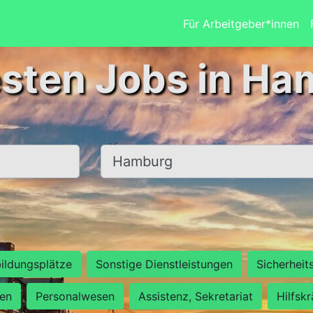
Für Arbeitgeber*innen
esten Jobs in Ha
Ort, Stadt
ildungsplätze
Sonstige Dienstleistungen
Sicherheit
ten
Personalwesen
Assistenz, Sekretariat
Hilfsk