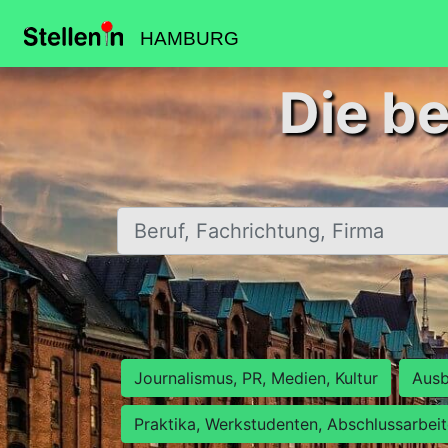
HAMBURG
Die b
Beruf, Fachrichtung, Firma
Journalismus, PR, Medien, Kultur
Ausb
Praktika, Werkstudenten, Abschlussarbei