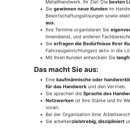
Metallhandwerk. Ihr Ziel: Die
besten 
Sie
gewinnen neue Kunden
im Handw
Bewirtschaftungslösungen sowie elek
aus.
Ihre Termine organisieren Sie
eigenver
Innendienst, und anderen Fachbereiche
Sie
erfragen die Bedürfnisse Ihrer 
Fahrzeugeinrichtungen) aktiv in die L
Mit Ihren Kunden entwickeln Sie
langf
Das macht Sie aus:
Eine
kaufmännische oder handwerkli
für das
Handwerk
und den Vertrieb.
Sie sprechen die
Sprache des Handw
Netzwerken
ist Ihre Stärke und Ihr W
voran.
Bei der Organisation Ihrer Arbeitswoc
Sie arbeiten
zielstrebig, diszipliniert
u