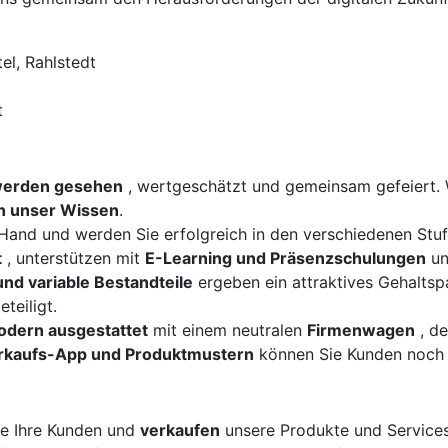
el, Rahlstedt
t
werden gesehen
, wertgeschätzt und gemeinsam gefeiert. 
en unser Wissen
.
e Hand und werden Sie erfolgreich in den verschiedenen Stu
t
, unterstützen mit
E-Learning und Präsenzschulungen
un
und variable Bestandteile
ergeben ein attraktives Gehaltsp
eteiligt.
odern ausgestattet
mit einem neutralen
Firmenwagen
, de
rkaufs-App und Produktmustern
können Sie Kunden noch 
e Ihre Kunden und
verkaufen
unsere Produkte und Services