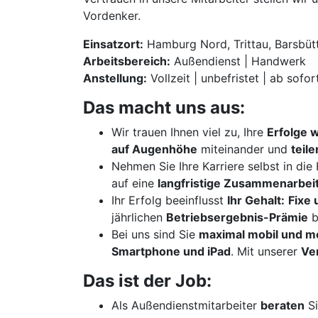
Vordenker.
Einsatzort:
Hamburg Nord, Trittau, Barsbütt
Arbeitsbereich:
Außendienst | Handwerk
Anstellung:
Vollzeit | unbefristet | ab sofor
Das macht uns aus:
Wir trauen Ihnen viel zu, Ihre
Erfolge 
auf Augenhöhe
miteinander und
teil
Nehmen Sie Ihre Karriere selbst in di
auf eine
langfristige Zusammenarbei
Ihr Erfolg beeinflusst
Ihr Gehalt:
Fixe 
jährlichen
Betriebsergebnis-Prämie
b
Bei uns sind Sie
maximal mobil und m
Smartphone und iPad
. Mit unserer
Ve
Das ist der Job:
Als Außendienstmitarbeiter
beraten
Si