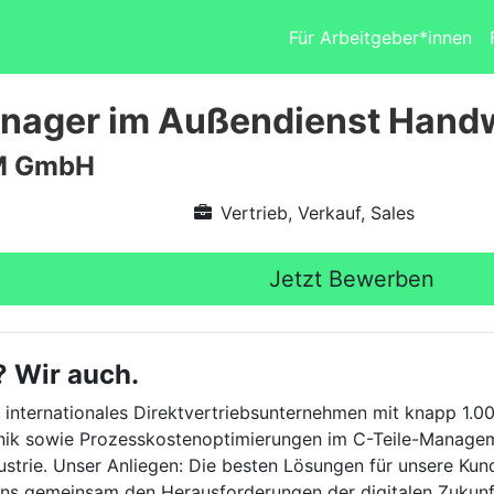
Für Arbeitgeber*innen
nager im Außendienst Hand
M GmbH
Vertrieb, Verkauf, Sales
Jetzt Bewerben
? Wir auch.
internationales Direktvertriebsunternehmen mit knapp 1.00
hnik sowie Prozesskostenoptimierungen im C-Teile-Managem
strie. Unser Anliegen: Die besten Lösungen für unsere Kun
r uns gemeinsam den Herausforderungen der digitalen Zukunf