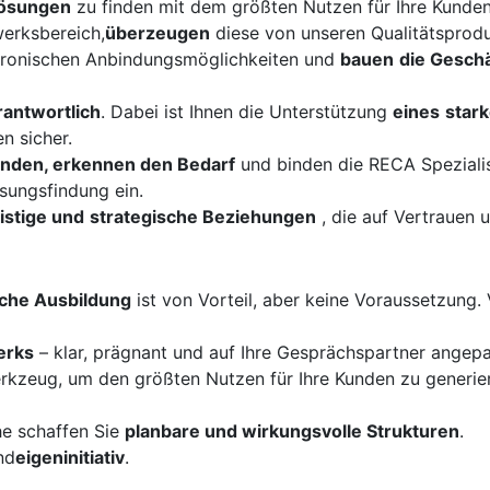
Lösungen
zu finden mit dem größten Nutzen für Ihre Kunden
erksbereich,
überzeugen
diese von unseren Qualitätsprodu
tronischen Anbindungsmöglichkeiten und
bauen
die Gesch
antwortlich
. Dabei ist Ihnen die Unterstützung
eines
star
n sicher.
Kunden, erkennen den Bedarf
und binden die RECA Spezialis
ösungsfindung ein.
ristige und
strategische Beziehungen
, die auf Vertrauen 
che Ausbildung
ist von Vorteil, aber keine Voraussetzung. 
erks
– klar, prägnant und auf Ihre Gesprächspartner angepas
erkzeug, um den größten Nutzen für Ihre Kunden zu generie
he schaffen Sie
planbare und wirkungsvolle Strukturen
.
nd
eigeninitiativ
.