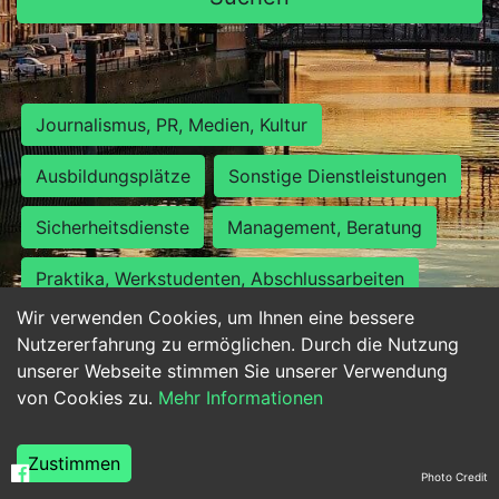
Journalismus, PR, Medien, Kultur
Ausbildungsplätze
Sonstige Dienstleistungen
Sicherheitsdienste
Management, Beratung
Praktika, Werkstudenten, Abschlussarbeiten
Wir verwenden Cookies, um Ihnen eine bessere
Personalwesen
Assistenz, Sekretariat
Nutzererfahrung zu ermöglichen. Durch die Nutzung
unserer Webseite stimmen Sie unserer Verwendung
Hilfskräfte, Aushilfs- und Nebenjobs
von Cookies zu.
Mehr Informationen
Einkauf, Logistik, Materialwirtschaft
Zustimmen
Photo Credit
Weiterbildung, Studium, duale Ausbildung