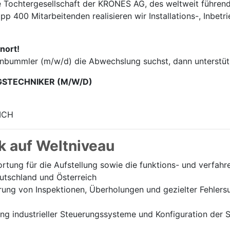
e Tochter­gesellschaft der KRONES AG, des weltweit führend
p 400 Mitarbei­tenden realisieren wir Installations-, Inbet
nort!
enbummler (m/w/d) die Abwechslung suchst, dann unterstütz
GSTECHNIKER (M/W/D)
ICH
k auf Weltniveau
tung für die Aufstellung sowie die funktions- und verfah
utschland und Österreich
ung von Inspektionen, Überholungen und gezielter Fehlersu
 industrieller Steuerungssysteme und Konfiguration der Sc