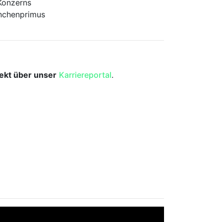
 Konzerns
anchenprimus
rekt über unser
Karriereportal
.