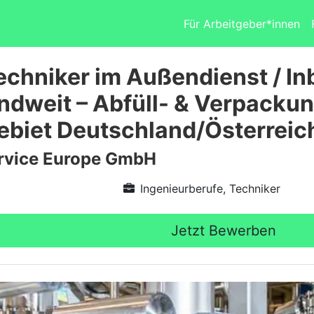
Für Arbeitgeber*innen
echniker im Außendienst / I
ndweit – Abfüll- & Verpacku
ebiet Deutschland/Österreic
vice Europe GmbH
Ingenieurberufe, Techniker
Jetzt Bewerben