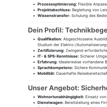
Prozessoptimierung:
Flexible Anpass
Projektabschluss:
Begleitung von Lei
Wissenstransfer:
Schulung des Bedien
Dein Profil: Technikbeg
Qualifikation:
Abgeschlossene Ausbildu
Studium der Elektro-/Automatisierung
Zertifizierung:
Zwingend erforderliche 
IT- & SPS-Kenntnisse:
Sicherer Umgan
Erfahrung:
Idealerweise vorhandene B
Sprachkompetenz:
Sichere Kommunika
Mobilität:
Dauerhafte Reisebereitschaf
Unser Angebot: Sicherhe
Wohnortunabhängigkeit:
Einsatz von 
Dienstwagen:
Bereitstellung eines F