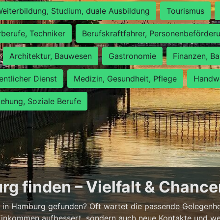
eiterbildung, Studium, duale Ausbildung
Tourismus
rberufe, Techniker
Berufskraftfahrer, Personenbeförder
Architektur, Bauwesen
Gastronomie
Finanzen, Ba
entlicher Dienst
Medizin, Gesundheit, Pflege
Handwe
iehung, Soziale Berufe
g finden – Vielfalt & Chanc
 in Hamburg gefunden? Oft wartet die passende Gelegenheit
 Einkommen aufbessert, sondern auch neue Kontakte und wer