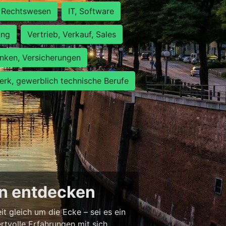
Rechtswesen
IT, Software
ung
Vertrieb, Verkauf, Sales
nken, Versicherungen
rk, gewerblich technische Berufe
en entdecken
 gleich um die Ecke – sei es ein
tvolle Erfahrungen mit sich