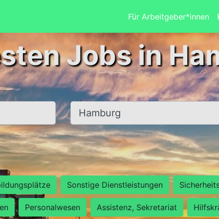
Für Arbeitgeber*innen
esten Jobs in Ha
Ort, Stadt
ildungsplätze
Sonstige Dienstleistungen
Sicherheit
ten
Personalwesen
Assistenz, Sekretariat
Hilfsk