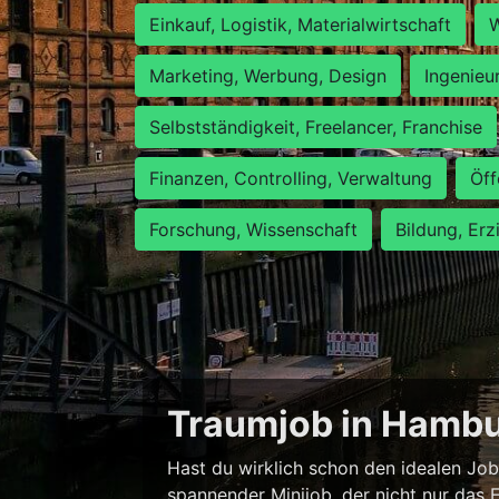
Einkauf, Logistik, Materialwirtschaft
W
Marketing, Werbung, Design
Ingenieu
Selbstständigkeit, Freelancer, Franchise
Finanzen, Controlling, Verwaltung
Öff
Forschung, Wissenschaft
Bildung, Erz
Traumjob in Hambur
Hast du wirklich schon den idealen Job
spannender Minijob, der nicht nur das