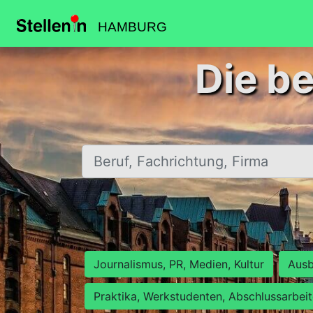
HAMBURG
Die b
Beruf, Fachrichtung, Firma
Journalismus, PR, Medien, Kultur
Ausb
Praktika, Werkstudenten, Abschlussarbei