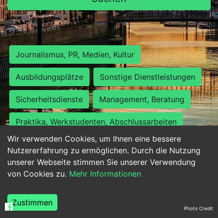
Journalismus, PR, Medien, Kultur
Ausbildungsplätze
Sonstige Dienstleistungen
Sicherheitsdienste
Management, Beratung
Praktika, Werkstudenten, Abschlussarbeiten
Wir verwenden Cookies, um Ihnen eine bessere
Personalwesen
Assistenz, Sekretariat
Nutzererfahrung zu ermöglichen. Durch die Nutzung
unserer Webseite stimmen Sie unserer Verwendung
Hilfskräfte, Aushilfs- und Nebenjobs
von Cookies zu.
Mehr Informationen
Einkauf, Logistik, Materialwirtschaft
Zustimmen
Photo Credit
Weiterbildung, Studium, duale Ausbildung