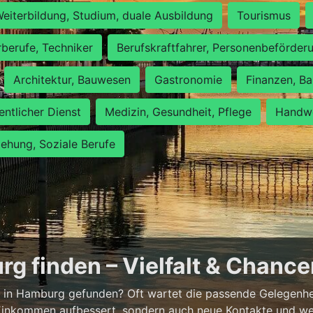
eiterbildung, Studium, duale Ausbildung
Tourismus
rberufe, Techniker
Berufskraftfahrer, Personenbeförder
Architektur, Bauwesen
Gastronomie
Finanzen, Ba
entlicher Dienst
Medizin, Gesundheit, Pflege
Handwe
iehung, Soziale Berufe
g finden – Vielfalt & Chanc
 in Hamburg gefunden? Oft wartet die passende Gelegenheit
 Einkommen aufbessert, sondern auch neue Kontakte und wer