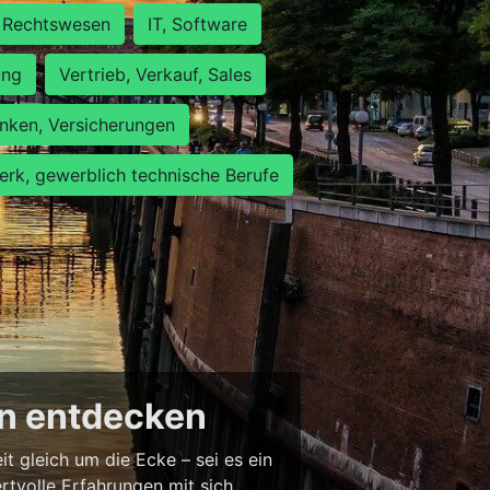
Rechtswesen
IT, Software
ung
Vertrieb, Verkauf, Sales
nken, Versicherungen
rk, gewerblich technische Berufe
en entdecken
 gleich um die Ecke – sei es ein
tvolle Erfahrungen mit sich