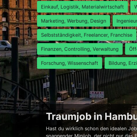
Einkauf, Logistik, Materialwirtschaft
W
Marketing, Werbung, Design
Ingenieu
Selbstständigkeit, Freelancer, Franchise
Finanzen, Controlling, Verwaltung
Öff
Forschung, Wissenschaft
Bildung, Erz
Traumjob in Hambur
Hast du wirklich schon den idealen Job
spannender Minijob, der nicht nur das