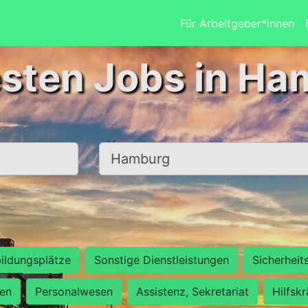
Für Arbeitgeber*innen
esten Jobs in Ha
Ort, Stadt
ildungsplätze
Sonstige Dienstleistungen
Sicherheit
ten
Personalwesen
Assistenz, Sekretariat
Hilfsk