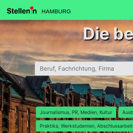
HAMBURG
Die b
Beruf, Fachrichtung, Firma
Journalismus, PR, Medien, Kultur
Ausb
Praktika, Werkstudenten, Abschlussarbei