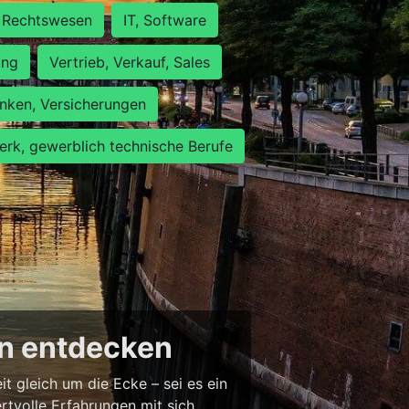
Rechtswesen
IT, Software
ung
Vertrieb, Verkauf, Sales
nken, Versicherungen
rk, gewerblich technische Berufe
en entdecken
 gleich um die Ecke – sei es ein
tvolle Erfahrungen mit sich