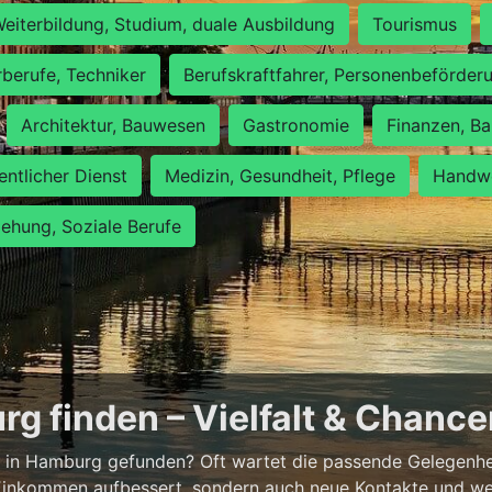
eiterbildung, Studium, duale Ausbildung
Tourismus
rberufe, Techniker
Berufskraftfahrer, Personenbeförder
Architektur, Bauwesen
Gastronomie
Finanzen, Ba
entlicher Dienst
Medizin, Gesundheit, Pflege
Handwe
iehung, Soziale Berufe
g finden – Vielfalt & Chanc
 in Hamburg gefunden? Oft wartet die passende Gelegenheit
 Einkommen aufbessert, sondern auch neue Kontakte und wer