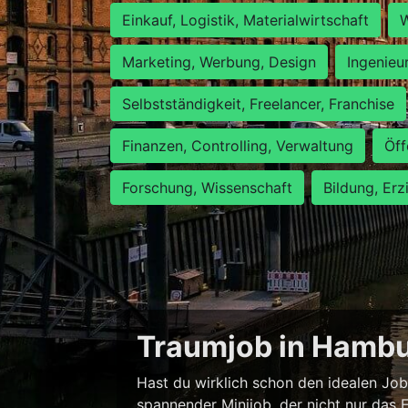
Einkauf, Logistik, Materialwirtschaft
W
Marketing, Werbung, Design
Ingenieu
Selbstständigkeit, Freelancer, Franchise
Finanzen, Controlling, Verwaltung
Öff
Forschung, Wissenschaft
Bildung, Erz
Traumjob in Hambur
Hast du wirklich schon den idealen Job
spannender Minijob, der nicht nur das