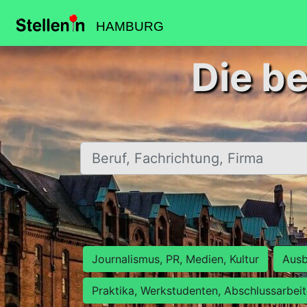
HAMBURG
Die b
Beruf, Fachrichtung, Firma
Journalismus, PR, Medien, Kultur
Ausb
Praktika, Werkstudenten, Abschlussarbei