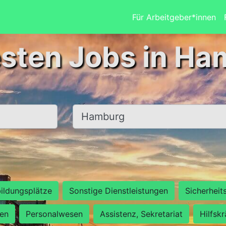
Für Arbeitgeber*innen
esten Jobs in Ha
Ort, Stadt
ildungsplätze
Sonstige Dienstleistungen
Sicherheit
ten
Personalwesen
Assistenz, Sekretariat
Hilfsk