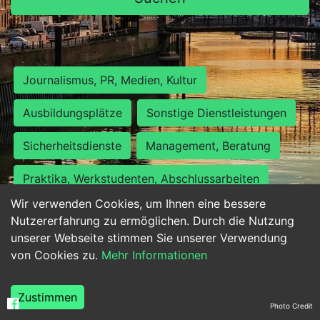
Journalismus, PR, Medien, Kultur
Ausbildungsplätze
Sonstige Dienstleistungen
Sicherheitsdienste
Management, Beratung
Praktika, Werkstudenten, Abschlussarbeiten
Wir verwenden Cookies, um Ihnen eine bessere
Personalwesen
Assistenz, Sekretariat
Nutzererfahrung zu ermöglichen. Durch die Nutzung
unserer Webseite stimmen Sie unserer Verwendung
Hilfskräfte, Aushilfs- und Nebenjobs
von Cookies zu.
Mehr Informationen
Einkauf, Logistik, Materialwirtschaft
Zustimmen
Photo Credit
Weiterbildung, Studium, duale Ausbildung