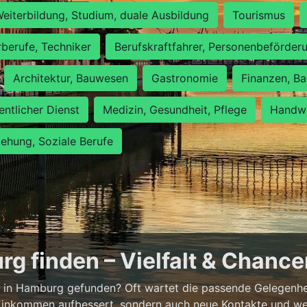
eiterbildung, Studium, duale Ausbildung
Tourismus
rberufe, Techniker
Berufskraftfahrer, Personenbeförder
Architektur, Bauwesen
Gastronomie
Finanzen, Ba
entlicher Dienst
Medizin, Gesundheit, Pflege
Handwe
iehung, Soziale Berufe
g finden – Vielfalt & Chanc
 in Hamburg gefunden? Oft wartet die passende Gelegenheit
 Einkommen aufbessert, sondern auch neue Kontakte und wer