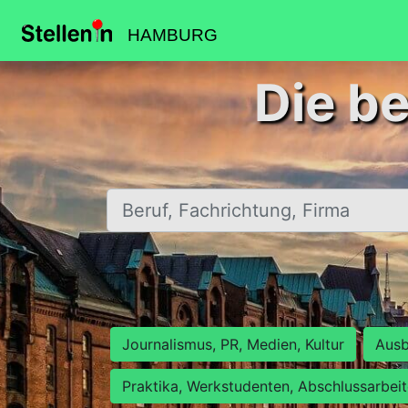
HAMBURG
Die b
Beruf, Fachrichtung, Firma
Journalismus, PR, Medien, Kultur
Ausb
Praktika, Werkstudenten, Abschlussarbei