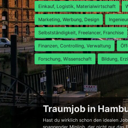
Einkauf, Logistik, Materialwirtschaft
W
Marketing, Werbung, Design
Ingenieu
Selbstständigkeit, Freelancer, Franchise
Finanzen, Controlling, Verwaltung
Öff
Forschung, Wissenschaft
Bildung, Erz
Traumjob in Hambur
Hast du wirklich schon den idealen Job
spannender Minijob, der nicht nur das