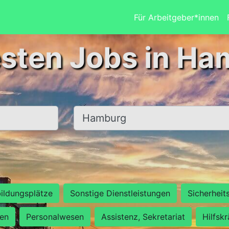
Für Arbeitgeber*innen
esten Jobs in Ha
Ort, Stadt
ildungsplätze
Sonstige Dienstleistungen
Sicherheit
ten
Personalwesen
Assistenz, Sekretariat
Hilfsk