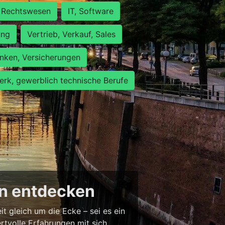
Rechtswesen
IT, Software
ung
Vertrieb, Verkauf, Sales
nken, Versicherungen
rk, gewerblich technische Berufe
en entdecken
 gleich um die Ecke – sei es ein
tvolle Erfahrungen mit sich